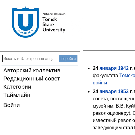
24
января
1942
г.
Авторский коллектив
факультета
Томско
Редакционный совет
войны
.
Категории
24
января
1953
г.
Таймлайн
совета
, посвящен
Войти
музей им. В.В. К
революционеру). О
известный револю
заведующим стал 