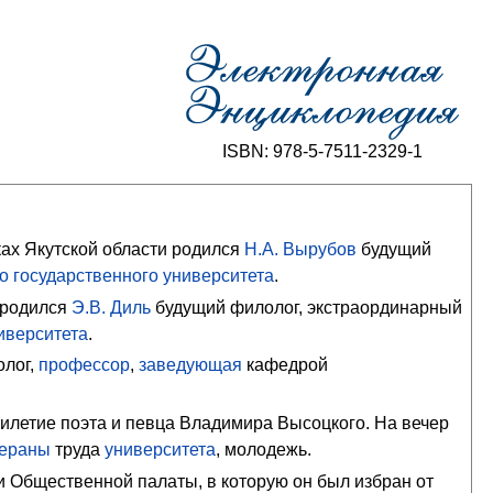
ISBN: 978-5-7511-2329-1
х Якутской области родился
Н.А. Вырубов
будущий
о государственного университета
.
 родился
Э.В. Диль
будущий филолог, экстраординарный
иверситета
.
олог,
профессор
,
заведующая
кафедрой
илетие поэта и певца Владимира Высоцкого. На вечер
тераны
труда
университета
, молодежь.
 Общественной палаты, в которую он был избран от