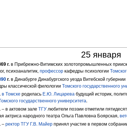
25 января
69 г.
в Прибрежно-Витимских золотопромышленных прииска
ог, психоаналитик,
профессор
кафедры психологии
Томског
890
г.
в Динабурге Динабургского уезда Витебской губернии
ры классической филологии
Томского государственного ун
.
в Томске
родилась
Е.Ю. Лицарева
будущий историк, полит
Томского государственного университета
.
.
– в актовом зале
ТГУ
любители поэзии отметили пятидесят
я актриса народного театра Ольга Павловна Боярская,
ве
.
–
ректор
ТГУ
Г.В. Майер
принял участие в первом собрании