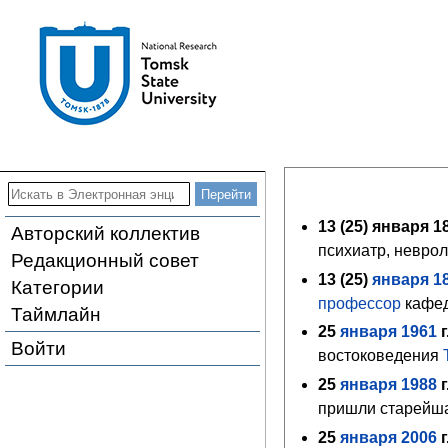
13 (
25
) января 18
Авторский коллектив
психиатр, неврол
Редакционный совет
13 (
25
)
января
1
Категории
профессор
кафед
Таймлайн
25
января
1961
г
Войти
востоковедения
25
января
1988
г
пришли старейша
25
января
2006
г