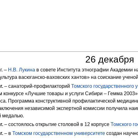
26 декабря
г. –
Н.В. Лукина
в совете Института этнографии Академии н
льтура васюганско-ваховских хантов» на соискание ученой
г.
– санаторий-профилакторий
Томского государственного 
 конкурсе «Лучшие товары и услуги Сибири – Гемма 2003» 
рса. Программа конструктивной профилактической медици
аключения независимой экспертной комиссии получила наив
й медалью.
г.
– состоялось открытие столовой в 12 корпусе
Томского г
г.
– в
Томском государственном университете
создан научн