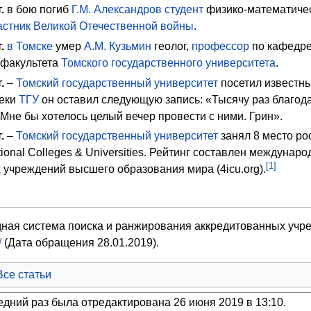
.
в бою погиб
Г.М. Александров
студент
физико-математичес
астник Великой Отечественной войны
.
.
в Томске
умер
А.М. Кузьмин
геолог,
профессор
по кафедре
 факультета
Томского государственного университета
.
.
–
Томский государственный университет
посетил известны
теки
ТГУ
он оставил следующую запись: «Тысячу раз благода
 Мне бы хотелось целый вечер провести с ними. Грин».
.
–
Томский государственный университет
занял 8 место ро
ational Colleges & Universities. Рейтинг составлен междуна
[1]
учреждений высшего образования мира (4icu.org).
ная система поиска и ранжирования аккредитованных учр
/
(Дата обращения 28.01.2019).
Все статьи
едний раз была отредактирована 26 июня 2019 в 13:10.