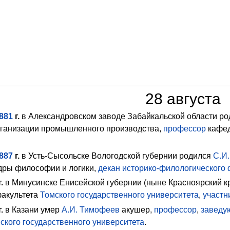
28 августа
881
г.
в Александровском заводе Забайкальской области р
рганизации промышленного производства,
профессор
кафед
887
г.
в Усть-Сысольске Вологодской губернии родился
С.И.
ры философии и логики,
декан
историко-филологического 
.
в Минусинске Енисейской губернии (ныне Красноярский к
факультета
Томского государственного университета
,
участн
.
в Казани умер
А.И. Тимофеев
акушер,
профессор
,
заведу
ского государственного университета
.