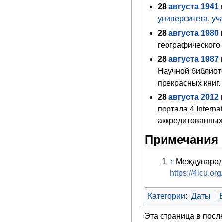
28
августа
1941
г
университета
,
уч
28
августа
1980
г
географического
28
августа
1987
г
Научной библио
прекрасных книг.
28
августа
2012
г
портала 4 Intern
аккредитованных 
Примечания
↑
Международ
https://4icu.org
Категории
:
Даты
Эта страница в посл