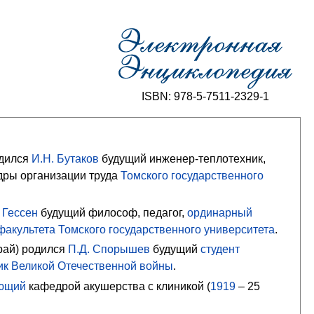
ISBN: 978-5-7511-2329-1
одился
И.Н. Бутаков
будущий инженер-теплотехник,
ры организации труда
Томского государственного
 Гессен
будущий философ, педагог,
ординарный
факультета
Томского государственного университета
.
рай) родился
П.Д. Спорышев
будущий
студент
ик Великой Отечественной войны
.
ющий
кафедрой акушерства с клиникой (
1919
– 25