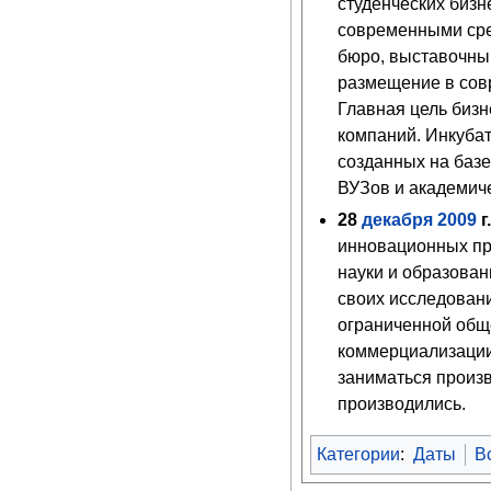
студенческих биз
современными сре
бюро, выставочны
размещение в сов
Главная цель биз
компаний. Инкубат
созданных на баз
ВУЗов и академиче
28
декабря
2009
г
инновационных пр
науки и образован
своих исследовани
ограниченной общ
коммерциализаци
заниматься произв
производились.
Категории
:
Даты
В