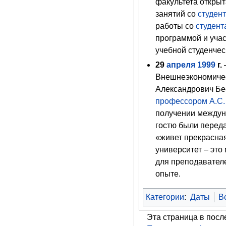
факультета откры
занятий со
студен
работы со
студент
программой и учас
учебной студенчес
29
апреля
1999
г.
Внешнеэкономичес
Александрович Бе
профессором
А.С
получении междун
гостю были переда
«живет прекрасна
университет – это
для преподавател
опыте.
Категории
:
Даты
В
Эта страница в посл