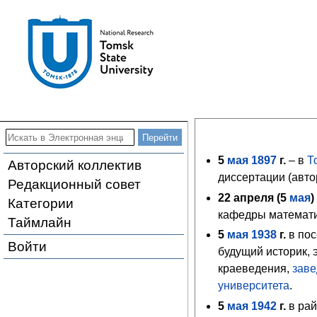
5
мая
1897
г.
– в
Т
Авторский коллектив
диссертации (авто
Редакционный совет
22 апреля (
5
мая
Категории
кафедры математ
Таймлайн
5
мая
1938
г.
в пос
Войти
будущий историк, 
краеведения,
зав
университета
.
5
мая
1942
г.
в рай