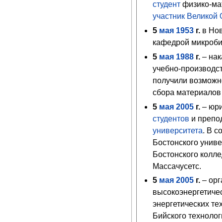
студент
физико-ма
участник Великой
5
мая
1953
г.
в Но
кафедрой микроби
5
мая
1988
г.
– нак
учебно-производс
получили возможно
сбора материалов 
5
мая
2005
г.
– юри
студентов
и препо
университета
. В 
Бостонского униве
Бостонского колле
Массачусетс.
5
мая
2005
г.
– орг
высокоэнергетичес
энергетических т
Бийского технолог