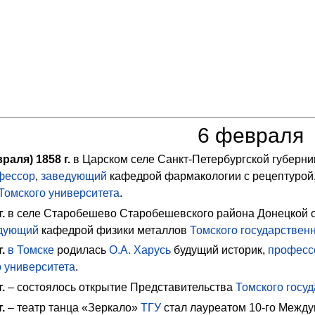
6 февраля
аля) 1858 г.
в Царском селе Санкт-Петербургской губерн
фессор
,
заведующий
кафедрой фармакологии с рецептурой,
Томского университета
.
г.
в селе Старобешево Старобешевского района Донецкой 
дующий
кафедрой физики металлов
Томского государствен
г.
в Томске
родилась
О.А. Харусь
будущий историк,
професс
о университета
.
г.
– состоялось открытие Представительства
Томского госу
г.
– театр танца «Зеркало»
ТГУ
стал лауреатом 10-го Между