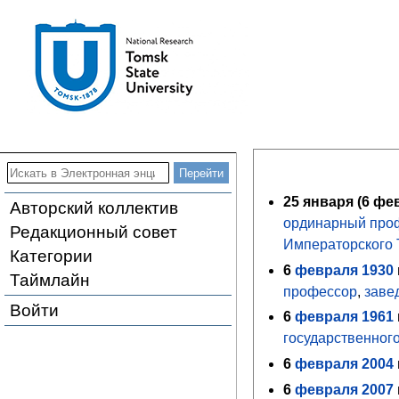
25 января (
6
февр
Авторский коллектив
ординарный про
Редакционный совет
Императорского 
Категории
6
февраля
1930
Таймлайн
профессор
,
заве
Войти
6
февраля
1961
государственног
6
февраля
2004
6
февраля
2007