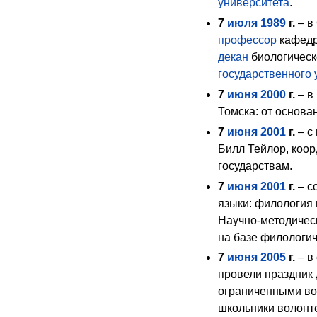
университета
.
7
июля
1989
г.
– в
профессор
кафедр
декан
биологическо
государственного 
7
июня
2000
г.
– в
Томска: от основа
7
июня
2001
г.
– с
Билл Тейлор, коо
государствам.
7
июня
2001
г.
– с
языки: филология 
Научно-методичес
на базе филологи
7
июня
2005
г.
– в
провели праздник 
ограниченными воз
школьники волонт