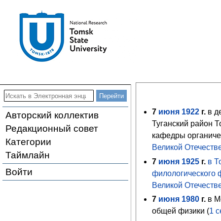
7
июня
1922
г.
в д
Авторский коллектив
Туганский район Т
Редакционный совет
кафедры органич
Категории
Великой Отечеств
Таймлайн
7
июня
1925
г.
в Т
Войти
филологического 
Великой Отечеств
7
июня
1980
г.
в М
общей физики (
1
с