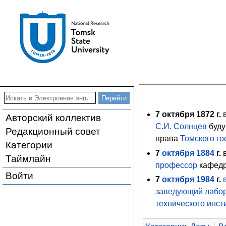
7
октября 1872 г.
в
Авторский коллектив
С.И. Солнцев
буду
Редакционный совет
права
Томского го
Категории
7
октября
1884
г.
в
Таймлайн
профессор
кафедр
Войти
7
октября
1984
г.
заведующий лабо
технического инст