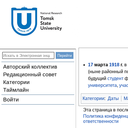
17
марта
1918
г.
в
Авторский коллектив
(ныне районный по
Редакционный совет
будущий
студент
ф
Категории
университета
,
уча
Таймлайн
Категории
:
Даты
М
Войти
Эта страница в посл
Политика конфиденц
ответственности