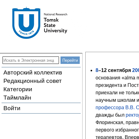
8
–12
сентября
20
Авторский коллектив
основания «alma m
Редакционный совет
президента и Пос
Категории
приехали не толь
Таймлайн
научным школам и
Войти
профессора
В.В. 
дважды был
рект
Флоринская, прав
первого избранно
терапевтов. Впер