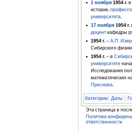
1
ноября
1954
г.
в
историк,
професс
университета
.
17
ноября
1954
г.
доцент
кафедры ру
1954 г.
–
А.П. Изер
Сибирского физико
1954
г.
– в
Сибирск
университете
нача
Исследования пол
математических н
Преснова
.
Категории
:
Даты
Г
Эта страница в посл
Политика конфиденц
ответственности