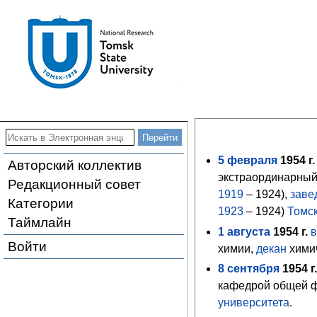
5
февраля
1954
г.
Авторский коллектив
экстраординарны
Редакционный совет
1919
– 1924),
зав
Категории
1923
– 1924)
Томск
Таймлайн
1
августа
1954
г.
в
Войти
химии,
декан
хими
8
сентября
1954
г
кафедрой общей ф
университета
.