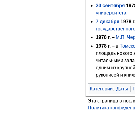
30
сентября
197
университета
.
7
декабря
1978
г
государственног
1978 г.
–
М.П. Че
1978
г.
– в
Томско
площадь нового з
читальными зала
одним из крупне
рукописей и кни
Категории
:
Даты
Эта страница в посл
Политика конфиденц