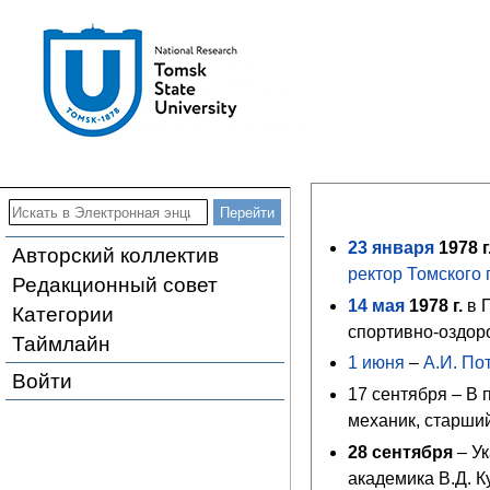
23
января
1978
г
Авторский коллектив
ректор
Томского 
Редакционный совет
14
мая
1978
г.
в 
Категории
спортивно-оздор
Таймлайн
1 июня
–
А.И. По
Войти
17 сентября
– В 
механик, старши
28 сентября
– Ук
академика В.Д. 