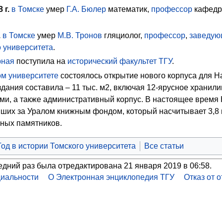
8
г.
в Томске
умер
Г.А. Бюлер
математик,
профессор
кафедр
.
в Томске
умер
М.В. Тронов
гляциолог,
профессор
,
заведую
о университета
.
рная
поступила на
исторический факультет
ТГУ
.
м университете
состоялось открытие нового корпуса для На
дания составила – 11 тыс. м2, включая 12-ярусное хранили
ми, а также административный корпус. В настоящее время
йших за Уралом книжным фондом, который насчитывает 3,8 
жных памятников.
Год в истории Томского университета
Все статьи
едний раз была отредактирована 21 января 2019 в 06:58.
иальности
О Электронная энциклопедия ТГУ
Отказ от 