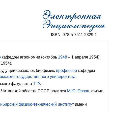
ISBN: 978-5-7511-2329-1
р
кафедры агрономии (
октябрь
1948
– 1 апреля 1954),
 1954).
будущий физиолог, биофизик,
профессор
кафедры
омского государственного университета
.
ского факультета
ТГУ
.
а Читинской области СССР родился
М.Ю. Орлов
, физик,
.
ибирский физико-технический институт
имени