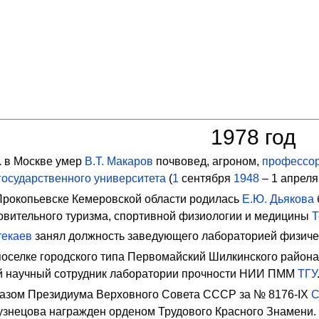
1978 год
.
в Москве умер
В.Т. Макаров
почвовед, агроном,
профессо
государственного университета
(
1
сентября
1948
– 1 апреля
Прокопьевске Кемеровской области родилась
Е.Ю. Дьякова
овительного туризма, спортивной физиологии и медицины
Т
текаев
занял должность заведующего
лабораторией физиче
поселке городского типа Первомайский Шилкинского район
й научный сотрудник лаборатории прочности
НИИ ПММ
ТГУ
азом Президиума Верховного Совета СССР за № 8176-IX
С
Кузнецова награжден орденом Трудового Красного Знамени.