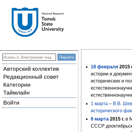
18
февраля
2015
г
Авторский коллектив
истории и докуме
Редакционный совет
исторических и по
Категории
естественнонаучн
Таймлайн
естественнонаучн
Войти
1 марта
–
В.В. Ше
исторического фак
6
марта
2015
г.
в 
СССР дооктябрьск