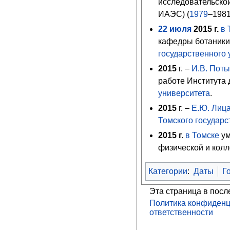
исследовательско
ИАЭС) (
1979
–198
22
июля
2015
г.
в 
кафедры ботаники
государственного 
2015
г. –
И.В. Пот
работе Института
университета
.
2015
г. –
Е.Ю. Лиц
Томского государс
2015
г.
в Томске
у
физической и кол
Категории
:
Даты
Г
Эта страница в посл
Политика конфиденц
ответственности