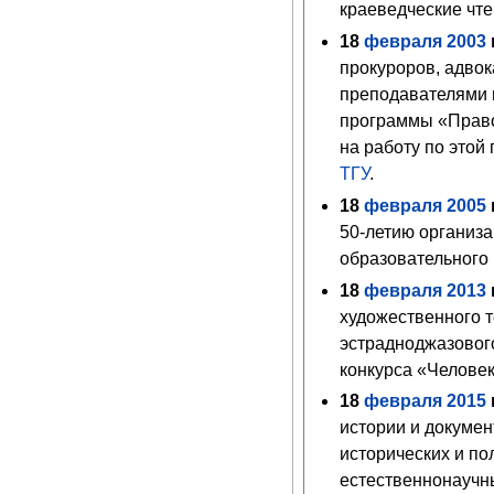
краеведческие чте
18
февраля
2003
г
прокуроров, адвок
преподавателями 
программы «Право
на работу по этой
ТГУ
.
18
февраля
2005
г
50-летию организ
образовательного
18
февраля
2013
г
художественного 
эстрадноджазового
конкурса «Человек
18
февраля
2015
г
истории и докуме
исторических и по
естественнонаучн