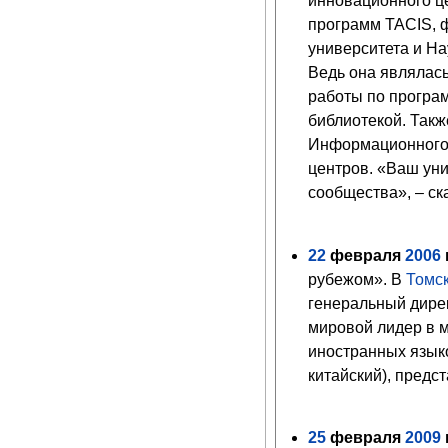
инновационного це
программ TACIS, ф
университета и На
Ведь она являлась
работы по програ
библиотекой. Такж
Информационного 
центров. «Ваш уни
сообщества», – ск
22
февраля
2006
г
рубежом». В
Томс
генеральный директ
мировой лидер в 
иностранных языко
китайский), пред
25
февраля
2009
г