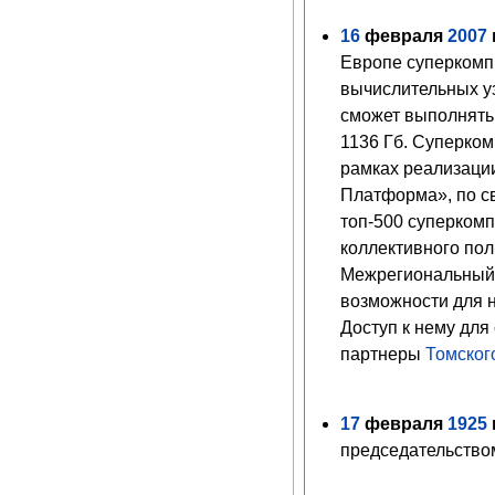
16
февраля
2007
г
Европе суперкомп
вычислительных у
сможет выполнять 
1136 Гб. Суперко
рамках реализаци
Платформа», по с
топ-500 суперкомп
коллективного по
Межрегиональный 
возможности для 
Доступ к нему для
партнеры
Томског
17
февраля
1925
г
председательств