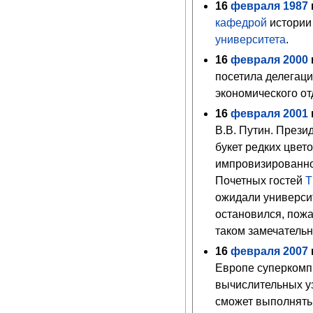
16
февраля
1987
г
кафедрой
истории
университета
.
16
февраля
2000
г
посетила делегац
экономического от
16
февраля
2001
г
В.В. Путин. Прези
букет редких цвет
импровизированно
Почетных гостей
Т
ожидали универси
остановился, пожал
таком замечатель
16
февраля
2007
г
Европе суперкомп
вычислительных у
сможет выполнять 