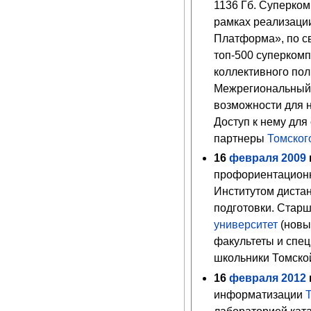
1136 Гб. Суперко
рамках реализаци
Платформа», по с
топ-500 суперкомп
коллективного по
Межрегиональный 
возможности для 
Доступ к нему для
партнеры
Томског
16
февраля
2009
г
профориентацион
Институтом диста
подготовки. Стар
университет
(новы
факультеты и спец
школьники Томской
16
февраля
2012
г
информатизации