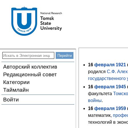
16
февраля
1921
г
Авторский коллектив
родился
С.Ф. Але
Редакционный совет
государственного 
Категории
16
февраля
1945
г
Таймлайн
факультета
Томско
Войти
войны
.
16
февраля
1959
г
математик,
профе
технологий в эко