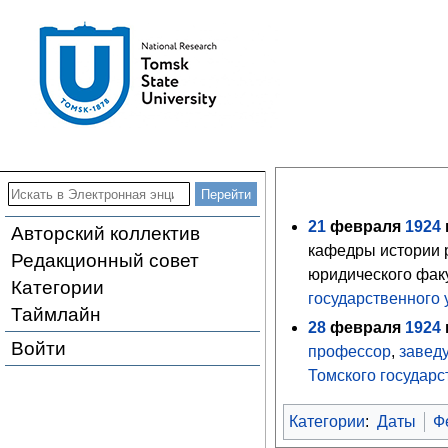
21
февраля
1924
г
Авторский коллектив
кафедры истории р
Редакционный совет
юридического факу
Категории
государственного 
Таймлайн
28
февраля
1924
г
Войти
профессор
,
завед
Томского государс
Категории
:
Даты
Ф