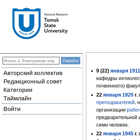
9 (
22
)
января
191
Авторский коллектив
кафедры ихтиолог
Редакционный совет
почвенного) факу
Категории
22
января
1920
г.
Таймлайн
преподавателей
, 
Войти
организации
рабоч
предварительной и
семи человек.
22
января
1945
г.