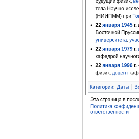
будущий физик,
ве
тела Научно-иссле
(НИИПММ) при
То
22
января
1945
г.
Восточной Прусси
университета
,
уча
22
января
1979
г.
кафедрой научног
22
января
1996
г.
физик,
доцент
каф
Категории
:
Даты
В
Эта страница в посл
Политика конфиденц
ответственности