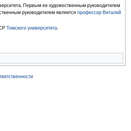
верситета
. Первым ее художественным руководителем
жественным руководителем является
профессор
Виталий
ССР
Томского университета
.
ответственности