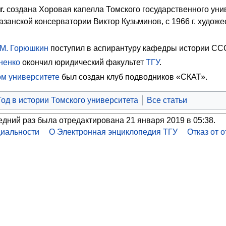
г.
создана
Хоровая капелла Томского государственного уни
Казанской консерватории
Виктор Кузьминов
, с 1966 г. худо
.М. Горюшкин
поступил в аспирантуру кафедры истории С
ненко
окончил
юридический факультет
ТГУ
.
м университете
был создан клуб подводников «СКАТ».
Год в истории Томского университета
Все статьи
едний раз была отредактирована 21 января 2019 в 05:38.
иальности
О Электронная энциклопедия ТГУ
Отказ от 