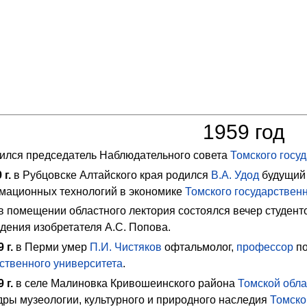
1959 год
ился председатель
Наблюдательного совета
Томского госу
9
г.
в Рубцовске Алтайского края родился
В.А. Удод
будущий
мационных технологий в экономике
Томского государствен
в помещении областного лектория состоялся вечер студен
ждения изобретателя
А.С. Попова
.
9
г.
в Перми умер
П.И. Чистяков
офтальмолог,
профессор
по
ственного университета
.
9
г.
в селе Малиновка Кривошеинского района
Томской обла
ры музеологии, культурного и природного наследия
Томско