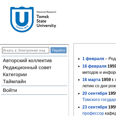
1 февраля
– Род
Авторский коллектив
16
февраля
195
Редакционный совет
методов и инфор
Категории
16
марта
1959
г.
Таймлайн
летию со дня ро
Войти
20
сентября
195
Томского государ
23
сентября
195
профессор
кафед