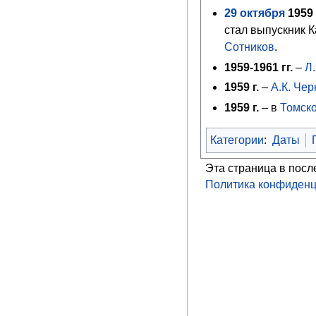
29
октября
1959
стал выпускник 
Сотников
.
1959-1961 гг.
–
Л
1959 г.
–
А.К. Чер
1959
г.
– в
Томско
Категории
:
Даты
Эта страница в посл
Политика конфиденц