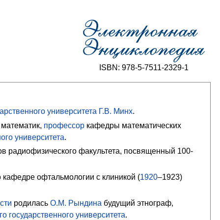
ISBN: 978-5-7511-2329-1
дарственного университета
Г.В. Минх
.
 математик,
профессор
кафедры математических
ного университета
.
тов
радиофизического факультета
, посвященный 100-
 кафедре офтальмологии с клиникой (
1920
–1923)
сти
родилась
О.М. Рындина
будущий этнограф,
го государственного университета
.