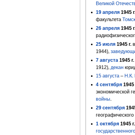
Великой Отечест
19
апреля
1945
г
факультета
Томск
26
апреля
1945
г
радиофизическог
25
июля
1945
г.
в
1944),
заведующ
7
августа
1945
г.
1912),
декан
юрид
15 августа
–
Н.К.
4
сентября
1945
экономической г
войны
.
29
сентября
194
географического
1
октября
1945
г.
государственног