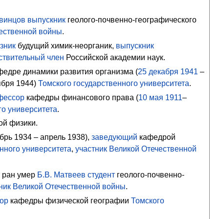
Свинцов
выпускник
геолого-почвенно-географического
чественной войны
.
зник
будущий химик-неорганик,
выпускник
ствительный член
Российской академии наук.
федре динамики развития организма (
25
декабря
1941
–
ября 1944)
Томского государственного университета
.
фессор
кафедры финансового права (
10
мая
1911
–
го университета
.
й физики.
брь 1934 – апрель 1938),
заведующий
кафедрой
нного университета
,
участник Великой Отечественной
т ран умер
Б.В. Матвеев
студент
геолого-почвенно-
ник Великой Отечественной войны
.
ор
кафедры физической географии
Томского