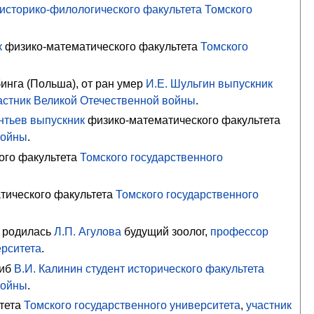
историко-филологического факультета
Томского
к
физико-математического факультета
Томского
инга (Польша), от ран умер
И.Е. Шульгин
выпускник
астник Великой Отечественной войны
.
нтьев
выпускник
физико-математического факультета
войны
.
ого факультета
Томского государственного
тического факультета
Томского государственного
родилась
Л.П. Агулова
будущий зоолог,
профессор
ерситета
.
гиб
В.И. Калинин
студент
исторического факультета
войны
.
тета
Томского государственного университета
,
участник