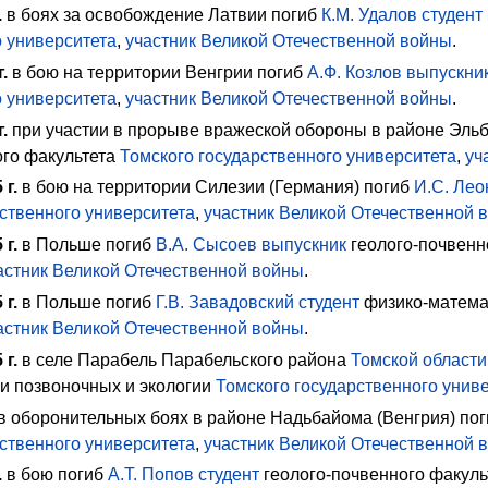
.
в боях за освобождение Латвии погиб
К.М. Удалов
студент
о университета
,
участник Великой Отечественной войны
.
г.
в бою на территории Венгрии погиб
А.Ф. Козлов
выпускни
о университета
,
участник Великой Отечественной войны
.
г.
при участии в прорыве вражеской обороны в районе Эльб
ого факультета
Томского государственного университета
,
уч
5
г.
в бою на территории Силезии (Германия) погиб
И.С. Лео
ственного университета
,
участник Великой Отечественной 
5
г.
в Польше погиб
В.А. Сысоев
выпускник
геолого-почвенн
астник Великой Отечественной войны
.
5
г.
в Польше погиб
Г.В. Завадовский
студент
физико-матема
астник Великой Отечественной войны
.
5
г.
в селе Парабель Парабельского района
Томской области
и позвоночных и экологии
Томского государственного унив
в оборонительных боях в районе Надьбайома (Венгрия) по
ственного университета
,
участник Великой Отечественной 
.
в бою погиб
А.Т. Попов
студент
геолого-почвенного факуль