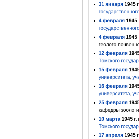
31
января
1945
г
государственног
4
февраля
1945
государственног
4
февраля
1945
геолого-почвенн
12
февраля
194
Томского государ
15
февраля
194
университета
,
уч
16
февраля
194
университета
,
уч
25
февраля
194
кафедры зоологи
10
марта
1945
г.
Томского государ
17
апреля
1945
г