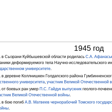
1945 год
.
в Сызрани Куйбышевской области родилась
С.А. Афанась
аники деформируемого тела Научно-исследовательского и
ударственном университете
.
.
в деревне Коллнишкен Голдапского района Гумбинненског
ственного университета
,
участник Великой Отечественной 
.
от боевых ран умер
П.С. Гайдук
выпускник
геолого-почвен
астник Великой Отечественной войны
.
.
в бою погиб
А.В. Матвеев
чернорабочий
Томского государ
ойны
.