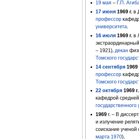
19 мая
–
Г.П. Агиб
17
июня
1969
г.
в 
профессор
кафедр
университета
.
16
июля
1969
г.
в 
экстраординарны
– 1921),
декан
физи
Томского государс
14
сентября
1969
профессор
кафедр
Томского государс
22
октября
1969
г.
кафедрой средней 
государственного 
1969
г. – В диссе
и излучение релят
соискание ученой
марта
1970
).