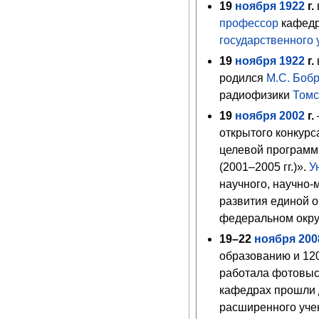
19
ноября
1922
г.
профессор
кафедр
государственного 
19
ноября
1922
г.
родился
М.С. Боб
радиофизики
Томс
19
ноября
2002
г.
открытого конкурс
целевой программ
(2001–2005 гг.)».
У
научного, научно-
развития единой 
федеральном окру
19
–22
ноября
200
образованию и 12
работала фотовыст
кафедрах прошли 
расширенного уче