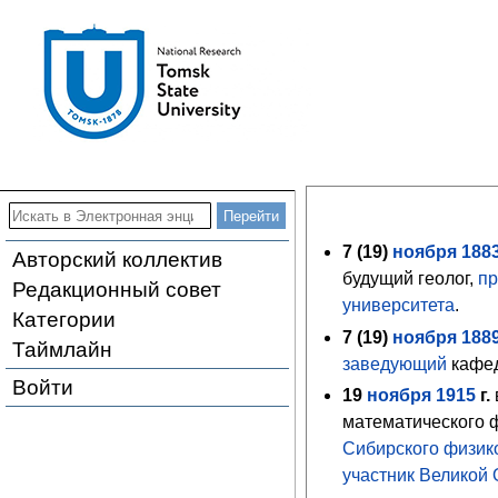
7 (
19
)
ноября
188
Авторский коллектив
будущий геолог,
п
Редакционный совет
университета
.
Категории
7 (
19
)
ноября
188
Таймлайн
заведующий
кафед
Войти
19
ноября
1915
г.
математического 
Сибирского физико
участник Великой