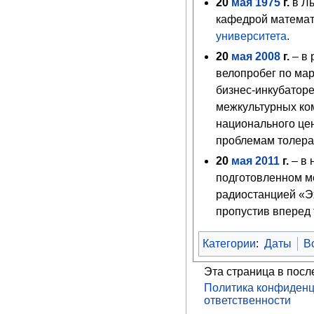
20
мая
1975
г.
в Л
кафедрой математ
университета
.
20
мая
2008
г.
– в 
велопробег по ма
бизнес-инкубатор
межкультурных ком
национального це
проблемам толера
20
мая
2011
г.
– в 
подготовленном м
радиостанцией «Э
пропустив вперед
Категории
:
Даты
В
Эта страница в посл
Политика конфиденц
ответственности